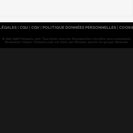
LÉGALES
|
CGU
|
CGV
|
POLITIQUE DONNÉES PERSONNELLES
|
COOKI
© 2007-2026 Filmsactu .com. Tous droits réservés. Reproduction interdite sans autorisation.
Réalisation Vitalyn
. Filmsactu
.com est édité par Mixicom, société du groupe Webedia.