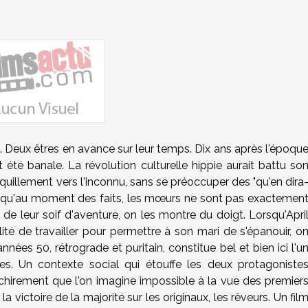
. Deux êtres en avance sur leur temps. Dix ans après l'époqu
it été banale. La révolution culturelle hippie aurait battu so
nquillement vers l'inconnu, sans se préoccuper des "qu'en dira
auf qu'au moment des faits, les mœurs ne sont pas exactemen
de leur soif d'aventure, on les montre du doigt. Lorsqu'Apri
ité de travailler pour permettre à son mari de s'épanouir, o
nnées 50, rétrograde et puritain, constitue bel et bien ici l'u
. Un contexte social qui étouffe les deux protagoniste
chirement que l'on imagine impossible à la vue des premier
u la victoire de la majorité sur les originaux, les rêveurs. Un fil