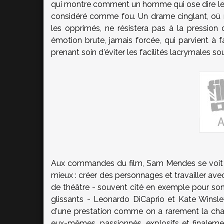
qui montre comment un homme qui ose dire les 
considéré comme fou. Un drame cinglant, où m
les opprimés, ne résistera pas à la pressio
émotion brute, jamais forcée, qui parvient à 
prenant soin d'éviter les facilités lacrymales so
Aux commandes du film,
Sam Mendes
se voit 
mieux : créer des personnages et travailler ave
de théâtre - souvent cité en exemple pour so
glissants -
Leonardo DiCaprio
et
Kate Winsle
d'une prestation comme on a rarement la chance
eux-mêmes, passionnés, explosifs et finalemen