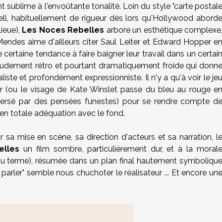
t sublime à l'envoûtante tonalité. Loin du style "carte postal
l, habituellement de rigueur dès lors qu'Hollywood abord
lieue),
Les Noces Rebelles
arbore un esthétique complexe
endes aime d'ailleurs citer Saul Leiter et Edward Hopper e
e certaine tendance à faire baigner leur travail dans un certai
audement rétro et pourtant dramatiquement froide qui donn
aliste et profondément expressionniste. Il n'y a qu'à voir le je
ar (ou le visage de
Kate Winslet
passe du bleu au rouge e
ersé par des pensées funestes) pour se rendre compte d
en totale adéquation avec le fond.
 sa mise en scène, sa direction d'acteurs et sa narration, l
elles
un film sombre, particulièrement dur, et à la moral
du terme), résumée dans un plan final hautement symboliqu
 parler" semble nous chuchoter le réalisateur ... Et encore un