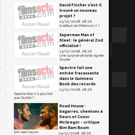
David Fincher s'est-il
trouvé un nouveau
projet ?
23/12/2008, 08:26
A défaut de Millenium 2 ?
Superman Man of
r
Steel : le général Zod
officialisé !
u
23/12/2008, 08:26
e
Une surprise de taille signée
Snyder
e
Spectre fait une
e
entrée fracassante
dans le Guinness
Book des records
e
23/12/2008, 08:26
Spectre fera-t-il plus fort
u
que Skyfall ?
s
Road House :
n
bagarres, chemises à
fleurs et Conor
t
McGregor - critique
s
Bim Bam Boum
bim bam boum
23/12/2008, 08:26