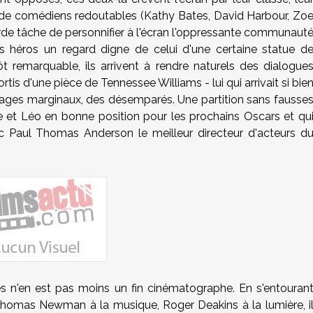
e de comédiens redoutables (
Kathy Bates
,
David Harbour
, Zo
ourde tâche de personnifier à l'écran l'oppressante communaut
s héros un regard digne de celui d'une certaine statue d
 remarquable, ils arrivent à rendre naturels des dialogue
sortis d'une pièce de Tennessee Williams - lui qui arrivait si bie
nages marginaux, des désemparés. Une partition sans fausse
te et Léo en bonne position pour les prochains Oscars et qu
ec
Paul Thomas Anderson
le meilleur directeur d'acteurs d
s n'en est pas moins un fin cinématographe. En s'entouran
homas Newman à la musique, Roger Deakins à la lumière, i