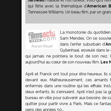
Jarhead
malade et fou furieux, voici qu'il re
qui flirte avec la thématique d'
American B
Tennessee Williams. Un beau film, par un gra
La monotonie du quotidien e
Sam Mendes
. On se souvie
dans l'enfer suburbain d'
Am
Gyllenhaal
, esseulé dans le
qui jamais ne pointera le bout de son nez. 
aujourd'hui au cœur de son nouveau film,
Les 
April et Franck ont tout pour être heureux. Ils so
devant eux. Malheureusement, ces amants f
enfermés dans une routine qui les effraie. Inst
deux enfants, ils s'ennuient. April n'est pas la 
bureau en ville pour subvenir aux besoins de sa 
quitter pour partir vivre à Paris. Mais ce fa
gens des années 50...