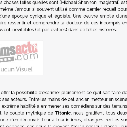
choses telles qu'elles sont (
Michael Shannon
, magistral) es
ême l'amour, si souvent utilisé comme dernier recueil pou
n d'une époque cynique et égoïste. Une oeuvre emplie d'un
faire ressentir et comprendre la douleur de ces incompris e
uvent inévitables (et pas évitées) dans de telles histoires.
offrir la possibilité d'exprimer pleinement ce qu'il sait faire d
c ses acteurs. Entre les mains de cet ancien metteur en scèn
n extrême habilité à emmener ses comédiens sur des terrain
t
, le couple mythique de
Titanic
, nous gratifient tous deu
 d'en découvrir. Tour à tour intimes, étrangers, repliés su
t opposés, ces deux-là crèvent l'écran par leur classe, leu