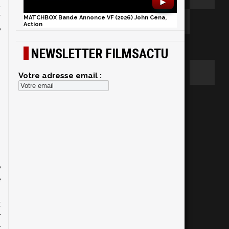
►
t
r
MATCHBOX Bande Annonce VF (2026) John Cena,
Action
e
n
NEWSLETTER FILMSACTU
Votre adresse email :
e
e
s
x
r
r