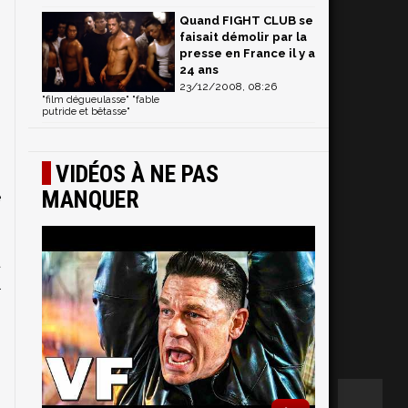
Quand FIGHT CLUB se
faisait démolir par la
presse en France il y a
24 ans
23/12/2008, 08:26
"film dégueulasse" "fable
putride et bêtasse"
VIDÉOS À NE PAS
MANQUER
e
n
-
t
l
n
n
s
s
m