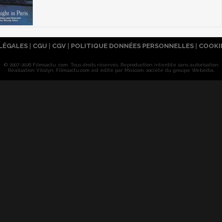
LÉGALES
|
CGU
|
CGV
|
POLITIQUE DONNÉES PERSONNELLES
|
COOKI
© 2007-2026 Filmsactu .com. Tous droits réservés. Reproduction interdite sans autorisation.
Réalisation Vitalyn
. Filmsactu
.com est édité par Mixicom, société du groupe Webedia.