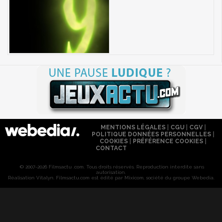
MENTIONS LÉGALES
|
CGU
|
CGV
|
POLITIQUE DONNÉES PERSONNELLES
|
COOKIES
|
PRÉFÉRENCE COOKIES
|
CONTACT
© 2007-2026 Filmsactu .com. Tous droits réservés. Reproduction interdite sans
autorisation.
Réalisation Vitalyn
. Filmsactu
.com est édité par Mixicom, société du groupe Webedia.