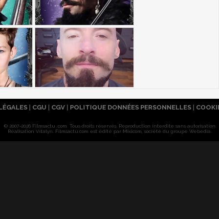
LÉGALES
|
CGU
|
CGV
|
POLITIQUE DONNÉES PERSONNELLES
|
COOKI
© 2007-2026 Filmsactu .com. Tous droits réservés. Reproduction interdite sans autorisation.
Réalisation Vitalyn
. Filmsactu
.com est édité par Mixicom, société du groupe Webedia.