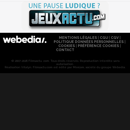
MENTIONS LÉGALES
|
CGU
|
CGV
|
POLITIQUE DONNÉES PERSONNELLES
|
COOKIES
|
PRÉFÉRENCE COOKIES
|
CONTACT
© 2007-2026 Filmsactu .com. Tous droits réservés. Reproduction interdite sans
autorisation.
Réalisation Vitalyn
. Filmsactu
.com est édité par Mixicom, société du groupe Webedia.