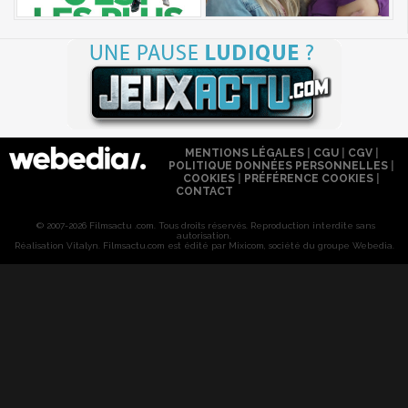
MENTIONS LÉGALES
|
CGU
|
CGV
|
POLITIQUE DONNÉES PERSONNELLES
|
COOKIES
|
PRÉFÉRENCE COOKIES
|
CONTACT
© 2007-2026 Filmsactu .com. Tous droits réservés. Reproduction interdite sans
autorisation.
Réalisation Vitalyn
. Filmsactu
.com est édité par Mixicom, société du groupe Webedia.