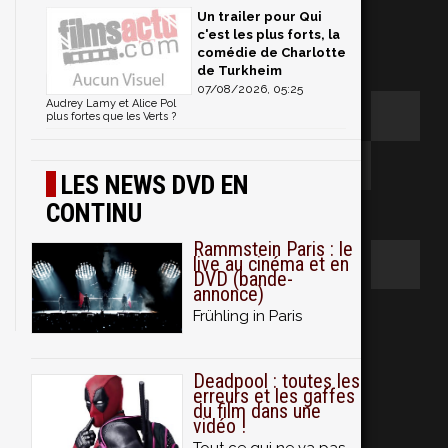
Un trailer pour Qui
c'est les plus forts, la
comédie de Charlotte
de Turkheim
07/08/2026, 05:25
Audrey Lamy et Alice Pol
plus fortes que les Verts ?
LES NEWS DVD EN
CONTINU
Rammstein Paris : le
live au cinéma et en
DVD (bande-
annonce)
Frühling in Paris
Deadpool : toutes les
erreurs et les gaffes
du film dans une
vidéo !