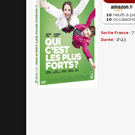
10
neufs à pa
10
occasions 
7
Sortie France :
1h43
Durée :