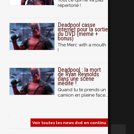
Tout ce qui ne va pas
répertorié !
Deadpool casse
internet pour la sortie
du DVD (meme +
bonus)
The Merc with a mouth
!
Deadpool : la mort
de Ryan Reynolds
dans une scène
inédite !
Quand tu te prends un
camion en pleine face...
Voir toutes les news dvd en continu