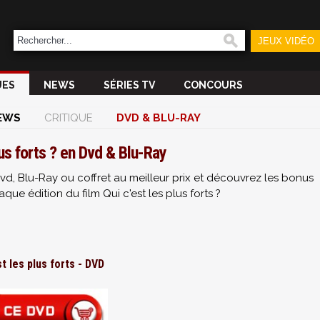
JEUX VIDÉO
UES
NEWS
SÉRIES TV
CONCOURS
EWS
CRITIQUE
DVD & BLU-RAY
lus forts ? en Dvd & Blu-Ray
vd, Blu-Ray ou coffret au meilleur prix et découvrez les bonus
ue édition du film Qui c'est les plus forts ?
st les plus forts - DVD