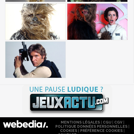
MENTIONS LÉGALES
|
CGU
|
CGV
|
POLITIQUE DONNÉES PERSONNELLES
|
COOKIES
|
PRÉFÉRENCE COOKIES
|