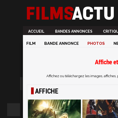
ACCUEIL
BANDES ANNONCES
CRITIQ
FILM
BANDE ANNONCE
PHOTOS
N
Affiche e
Affichez ou téléchargez les images, affiche
AFFICHE