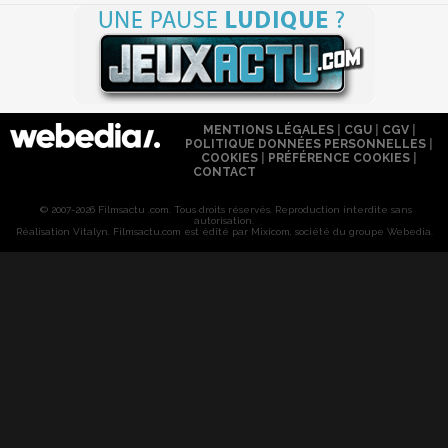
MENTIONS LÉGALES
|
CGU
|
CGV
|
POLITIQUE DONNÉES PERSONNELLES
|
COOKIES
|
PRÉFÉRENCE COOKIES
|
CONTACT
© 2007-2026 Filmsactu .com. Tous droits réservés. Reproduction interdite sans
autorisation.
Réalisation Vitalyn
. Filmsactu
.com est édité par Mixicom, société du groupe Webedia.