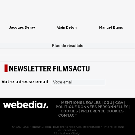
Jacques Deray
Alain Delon
Manuel Blanc
NEWSLETTER FILMSACTU
Votre adresse email :
MENTIONS LÉGALES
|
CGU
|
CGV
|
POLITIQUE DONNÉES PERSONNELLES
|
COOKIES
|
PRÉFÉRENCE COOKIES
|
CONTACT
© 2007-2026 Filmsactu .com. Tous droits réservés. Reproduction interdite sans
autorisation.
Réalisation Vitalyn