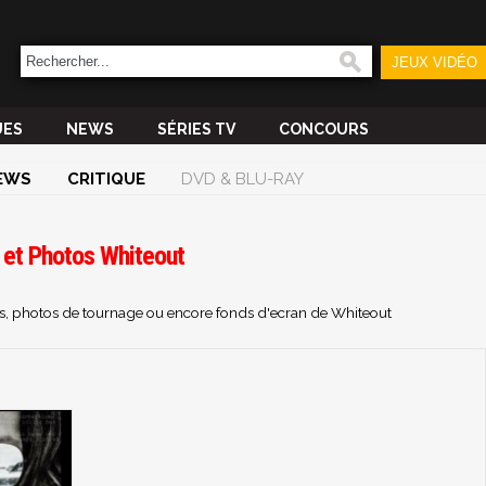
JEUX VIDÉO
UES
NEWS
SÉRIES TV
CONCOURS
EWS
CRITIQUE
DVD & BLU-RAY
 et Photos Whiteout
hes, photos de tournage ou encore fonds d'ecran de Whiteout