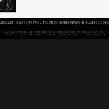
LÉGALES
|
CGU
|
CGV
|
POLITIQUE DONNÉES PERSONNELLES
|
COOKI
© 2007-2026 Filmsactu .com. Tous droits réservés. Reproduction interdite sans autorisation.
Réalisation Vitalyn
. Filmsactu
.com est édité par Mixicom, société du groupe Webedia.