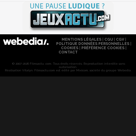
MENTIONS LÉGALES
|
CGU
|
CGV
|
POLITIQUE DONNÉES PERSONNELLES
|
COOKIES
|
PRÉFÉRENCE COOKIES
|
CONTACT
© 2007-2026 Filmsactu .com. Tous droits réservés. Reproduction interdite sans
autorisation.
Réalisation Vitalyn
. Filmsactu
.com est édité par Mixicom, société du groupe Webedia.