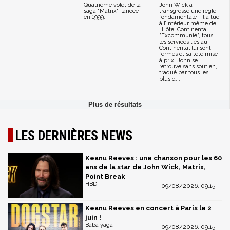
Quatrième volet de la
John Wick a
saga "Matrix", lancée
transgressé une règle
en 1999.
fondamentale : il a tué
à l’intérieur même de
l’Hôtel Continental.
"Excommunié", tous
les services liés au
Continental lui sont
fermés et sa tête mise
à prix. John se
retrouve sans soutien,
traqué par tous les
plus d...
LES DERNIÈRES NEWS
Keanu Reeves : une chanson pour les 60
ans de la star de John Wick, Matrix,
Point Break
HBD
09/08/2026, 09:15
Keanu Reeves en concert à Paris le 2
juin !
Baba yaga
09/08/2026, 09:15