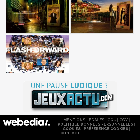
MENTIONS LÉGALES
|
CGU
|
CGV
|
POLITIQUE DONNÉES PERSONNELLES
|
COOKIES
|
PRÉFÉRENCE COOKIES
|
CONTACT