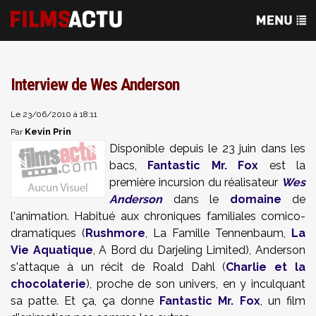
Interview de Wes Anderson
Le 23/06/2010 à 18:11
Kevin Prin
Par
Disponible depuis le 23 juin dans les
bacs,
Fantastic Mr. Fox
est la
première incursion du réalisateur
Wes
Anderson
dans le
domaine
de
l'animation. Habitué aux chroniques familiales comico-
dramatiques (
Rushmore
, La Famille Tennenbaum,
La
Vie Aquatique
, A Bord du Darjeling Limited), Anderson
s'attaque à un récit de Roald Dahl (
Charlie et la
chocolaterie
), proche de son univers, en y inculquant
sa patte. Et ça, ça donne
Fantastic Mr. Fox
, un film