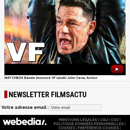
►
MATCHBOX Bande Annonce VF (2026) John Cena, Action
NEWSLETTER FILMSACTU
Votre adresse email :
MENTIONS LÉGALES
|
CGU
|
CGV
|
POLITIQUE DONNÉES PERSONNELLES
|
COOKIES
|
PRÉFÉRENCE COOKIES
|