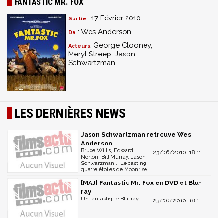
FANTASTIC MR. FOX
: 17 Février 2010
Sortie
: Wes Anderson
De
: George Clooney,
Acteurs
Meryl Streep, Jason
Schwartzman...
LES DERNIÈRES NEWS
Jason Schwartzman retrouve Wes
Anderson
Bruce Willis, Edward
23/06/2010, 18:11
Norton, Bill Murray, Jason
Schwarzman... Le casting
quatre étoiles de Moonrise
[MAJ] Fantastic Mr. Fox en DVD et Blu-
ray
Un fantastique Blu-ray
23/06/2010, 18:11