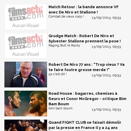
Match Retour : la bande annonce VF
avec De Niro et Stallone !
Combat de vieux coqs !
13/09/2013, 09:53
Grudge Match : Robert De Niro et
Sylvester Stallone prennent la pose !
Raging Bull Vs Rocky
13/09/2013, 09:53
Robert De Niro 77 ans : "Trop vieux ? Va
te faire foutre grosse merde !"
ça c'est dit !
13/09/2013, 09:53
Road House : bagarres, chemises à
fleurs et Conor McGregor - critique Bim
Bam Boum
bim bam boum
13/09/2013, 09:53
Quand FIGHT CLUB se faisait démolir
par la presse en France il y a 24 ans