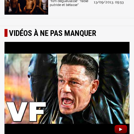
"film dégueulasse" "fable
13/09/2013, 09:53
putride et bêtasse"
VIDÉOS À NE PAS MANQUER
►