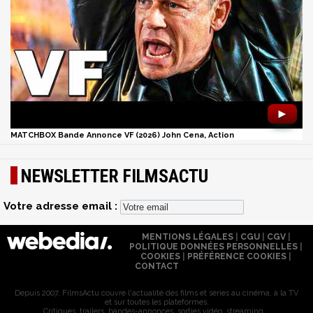
►
MATCHBOX Bande Annonce VF (2026) John Cena, Action
NEWSLETTER FILMSACTU
Votre adresse email :
MENTIONS LÉGALES
|
CGU
|
CGV
|
POLITIQUE DONNÉES PERSONNELLES
|
COOKIES
|
PRÉFÉRENCE COOKIES
|
CONTACT
Depuis 2007, FilmsActu couvre l'actualité des films et séries au cinéma, à la TV
et sur toutes les plateformes.
Critiques, trailers, bandes-annonces, sorties vidéo, streaming...