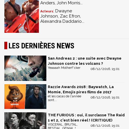
Anders, John Morris...
: Dwayne
Acteurs
Johnson, Zac Efron,
Alexandra Daddario...
LES DERNIÈRES NEWS
San Andreas 2 : une suite avec Dwayne
Johnson contre les volcans ?
Yeaaaah Motherf*cker
08/12/2016, 15:01
Razzie Awards 2018 : Baywatch, La
Momie, Emojis pires films de 2017
et les cacas de l'année
08/12/2016, 15:01
sont...
THE FURIOUS : oui, il surclasse The Raid
1 et 2, c'est bien réel ! (CRITIQUE)
VISCERAL, BRUTAL,
08/12/2016, 15:01
BESTIAL, GENIAL !