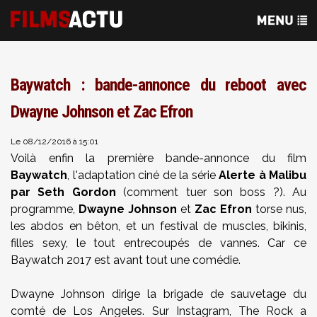
Baywatch : bande-annonce du reboot avec
Dwayne Johnson et Zac Efron
Le 08/12/2016 à 15:01
Voilà enfin la première bande-annonce du film
Baywatch
, l'adaptation ciné de la série
Alerte à Malibu
par Seth Gordon
(comment tuer son boss ?). Au
programme,
Dwayne Johnson
et
Zac Efron
torse nus,
les abdos en bêton, et un festival de muscles, bikinis,
filles sexy, le tout entrecoupés de vannes. Car ce
Baywatch 2017 est avant tout une comédie.
Dwayne Johnson dirige la brigade de sauvetage du
comté de Los Angeles. Sur Instagram, The Rock a