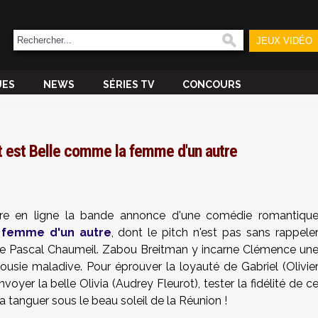
JEUX VIDÉO
UES
NEWS
SÉRIES TV
CONCOURS
ot est Belle comme la femme d'un autre
re en ligne la bande annonce d'une comédie romantiqu
 femme d'un autre
, dont le pitch n'est pas sans rappele
e Pascal Chaumeil. Zabou Breitman y incarne Clémence un
ousie maladive. Pour éprouver la loyauté de Gabriel (Olivie
oyer la belle Olivia (Audrey Fleurot), tester la fidélité de c
a tanguer sous le beau soleil de la Réunion !