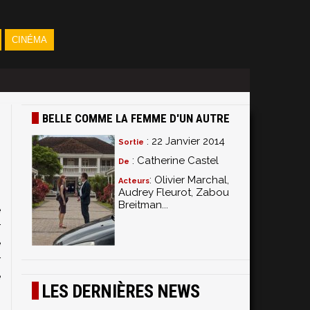
CINÉMA
BELLE COMME LA FEMME D'UN AUTRE
: 22 Janvier 2014
Sortie
: Catherine Castel
De
: Olivier Marchal,
Acteurs
Audrey Fleurot, Zabou
Breitman...
e
r
e
r
e
LES DERNIÈRES NEWS