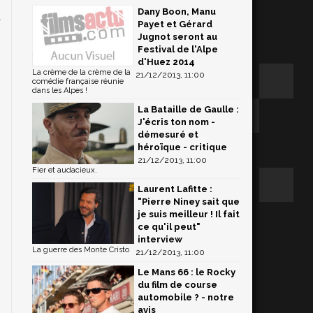
Dany Boon, Manu
a
Payet et Gérard
n
Jugnot seront au
i
Festival de l'Alpe
d'Huez 2014
La crème de la crème de la
21/12/2013, 11:00
comédie française réunie
dans les Alpes !
La Bataille de Gaulle :
J'écris ton nom -
démesuré et
héroïque - critique
21/12/2013, 11:00
Fier et audacieux.
Laurent Lafitte :
"Pierre Niney sait que
je suis meilleur ! Il fait
ce qu'il peut"
interview
La guerre des Monte Cristo
21/12/2013, 11:00
Le Mans 66 : le Rocky
du film de course
automobile ? - notre
avis