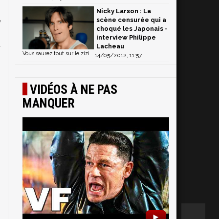
,
Nicky Larson : La
scène censurée qui a
e
choqué les Japonais -
i
interview Philippe
t
Lacheau
Vous saurez tout sur le zizi...
14/05/2012, 11:57
VIDÉOS À NE PAS
MANQUER
►