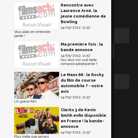
Rencontre avec
Laurence Arné, la
jeune comédienne de
Bowling
14/05/2012, 11:57
Vous allez en entendre
parler !
Ma première fois : la
bande annonce
14/05/2012, 11:57
Qui veut voir une belle
romance adolescente ?
Le Mans 66 : le Rocky
du film de course
automobile ? - notre
avis
14/05/2012, 11:57
Un grand film
Clerks 3 de Kevin
Smith enfin disponible
en France ! la bande-
annonce
a
14/05/2012, 11:57
,
Plus meta que jamais