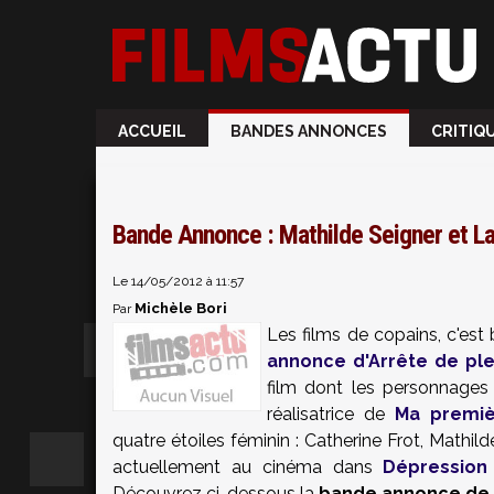
ACCUEIL
BANDES ANNONCES
CRITIQ
Bande Annonce : Mathilde Seigner et L
Le 14/05/2012 à 11:57
Michèle Bori
Par
Les films de copains, c'est 
annonce d'Arrête de pl
film dont les personnages 
réalisatrice de
Ma premiè
quatre étoiles féminin : Catherine Frot, Mathil
actuellement au cinéma dans
Dépression
Découvrez ci-dessous la
bande annonce de 