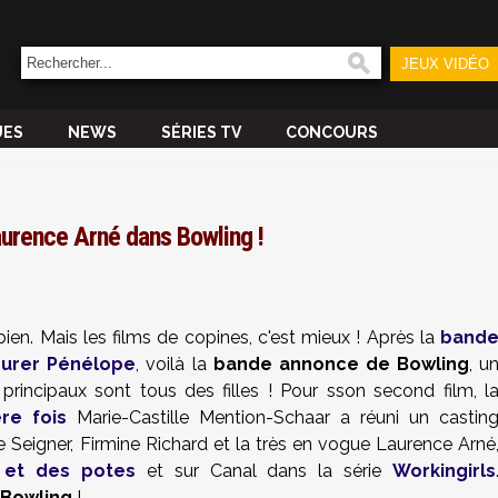
JEUX VIDÉO
UES
NEWS
SÉRIES TV
CONCOURS
aurence Arné dans Bowling !
bien. Mais les films de copines, c'est mieux ! Après la
band
eurer Pénélope
, voilà la
bande annonce de Bowling
, u
principaux sont tous des filles ! Pour sson second film, l
re fois
Marie-Castille Mention-Schaar a réuni un castin
de Seigner, Firmine Richard et la très en vogue Laurence Arné
 et des potes
et sur Canal dans la série
Workingirls
Bowling
!