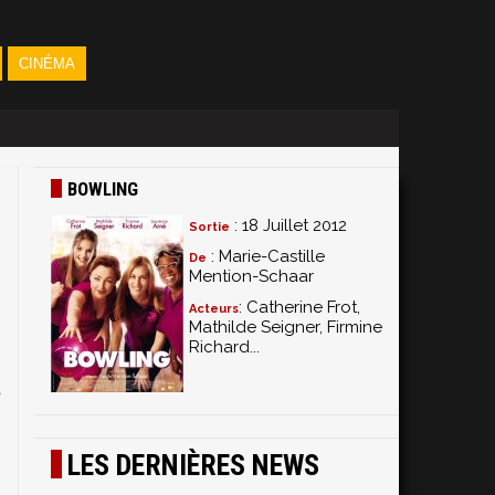
CINÉMA
BOWLING
: 18 Juillet 2012
Sortie
: Marie-Castille
De
Mention-Schaar
: Catherine Frot,
Acteurs
Mathilde Seigner, Firmine
e
Richard...
n
a
g
,
LES DERNIÈRES NEWS
.