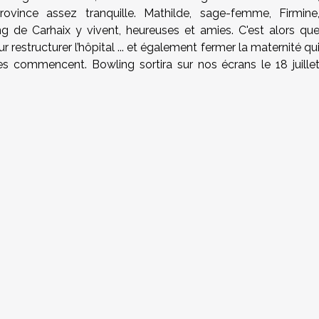
ovince assez tranquille. Mathilde, sage-femme, Firmine
ing de Carhaix y vivent, heureuses et amies. C'est alors qu
restructurer l’hôpital ... et également fermer la maternité qu
es commencent. Bowling sortira sur nos écrans le 18 juille