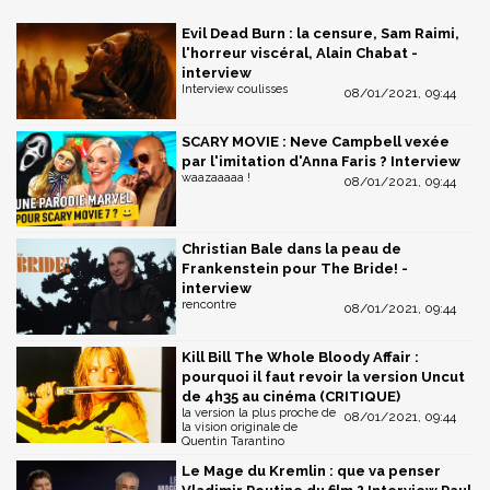
Evil Dead Burn : la censure, Sam Raimi,
l'horreur viscéral, Alain Chabat -
interview
Interview coulisses
08/01/2021, 09:44
SCARY MOVIE : Neve Campbell vexée
par l'imitation d'Anna Faris ? Interview
waazaaaaa !
08/01/2021, 09:44
Christian Bale dans la peau de
Frankenstein pour The Bride! -
interview
rencontre
08/01/2021, 09:44
Kill Bill The Whole Bloody Affair :
pourquoi il faut revoir la version Uncut
de 4h35 au cinéma (CRITIQUE)
la version la plus proche de
08/01/2021, 09:44
la vision originale de
Quentin Tarantino
Le Mage du Kremlin : que va penser