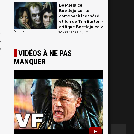
Beetlejuice
Beetlejuice : le
comeback inespéré
et fun de Tim Burton -
critique Beetlejuice 2
k
Miracle
20/12/2012, 13:10
t
s
n
VIDÉOS À NE PAS
s
MANQUER
-
►