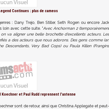
egend Continues : plus de cameos
nres : Dany Trejo, Ben Stiller, Seth Rogen ou encore Jac
oin avec cette suite. "
Avec Anchorman 2 (temporairemen
, on va aligner une belle brochette d'excellents acteurs. Le
 confiés a des acteurs que nous adorons. Des gens comme Ia
e Descendants, Very Bad Cops) ou Paula Killen (Frangin
vid Koechner et Paul Rudd reprennent l'antenne
Koechner sont de retour, ainsi que Christina Applegate et peut