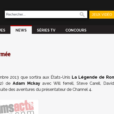
JEUX VIDÉO
UES
NEWS
SÉRIES TV
CONCOURS
irmée
mbre 2013 que sortira aux États-Unis
La Légende de Ro
 2) de
Adam Mckay
avec Will ferrell, Steve Carell, Davi
uite des aventures du présentateur de Channel 4.