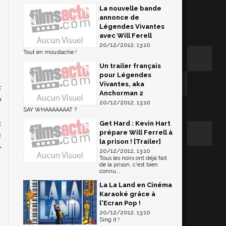
La nouvelle bande
annonce de
Légendes Vivantes
avec Will Ferell
20/12/2012, 13:10
Tout en moustache !
,
Un trailer français
,
pour Légendes
Vivantes, aka
s
Anchorman 2
e
20/12/2012, 13:10
SAY WHAAAAAAAT ?
n
s
Get Hard : Kevin Hart
prépare Will Ferrell à
s
la prison ! [Trailer]
y
20/12/2012, 13:10
Tous les noirs ont déjà fait
de la prison, c'est bien
connu...
La La Land en Cinéma
Karaoké grâce à
l'Ecran Pop !
20/12/2012, 13:10
Sing it !