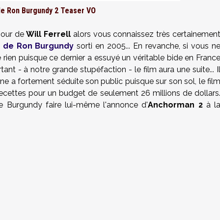
e Ron Burgundy 2 Teaser VO
mour de
Will Ferrell
alors vous connaissez très certainemen
e de Ron Burgundy
sorti en 2005... En revanche, si vous n
se rien puisque ce dernier a essuyé un véritable bide en Franc
tant - à notre grande stupéfaction - le film aura une suite... I
e a fortement séduite son public puisque sur son sol, le fil
recettes pour un budget de seulement 26 millions de dollars
e Burgundy faire lui-même l'annonce d'
Anchorman 2
à l