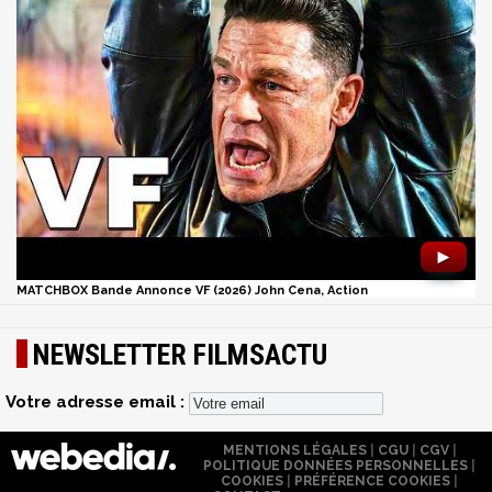
►
MATCHBOX Bande Annonce VF (2026) John Cena, Action
NEWSLETTER FILMSACTU
Votre adresse email :
MENTIONS LÉGALES
|
CGU
|
CGV
|
POLITIQUE DONNÉES PERSONNELLES
|
COOKIES
|
PRÉFÉRENCE COOKIES
|