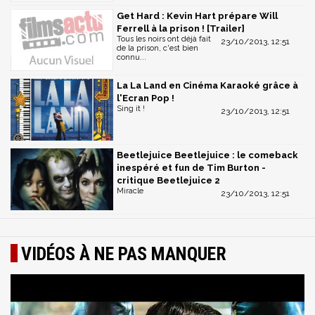
Get Hard : Kevin Hart prépare Will
Ferrell à la prison ! [Trailer]
Tous les noirs ont déjà fait
23/10/2013, 12:51
de la prison, c'est bien
connu...
La La Land en Cinéma Karaoké grâce à
l'Ecran Pop !
Sing it !
23/10/2013, 12:51
Beetlejuice Beetlejuice : le comeback
inespéré et fun de Tim Burton -
critique Beetlejuice 2
Miracle
23/10/2013, 12:51
VIDÉOS À NE PAS MANQUER