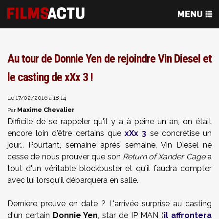
Au tour de Donnie Yen de rejoindre Vin Diesel et
le casting de xXx 3 !
Le 17/02/2016 à 18:14
Maxime Chevalier
Par
Difficile de se rappeler qu'il y a à peine un an, on était
encore loin d'être certains que
xXx 3
se concrétise un
jour... Pourtant, semaine après semaine, Vin Diesel ne
cesse de nous prouver que son
Return of Xander Cage
a
tout d'un véritable blockbuster et qu'il faudra compter
avec lui lorsqu'il débarquera en salle.
Dernière preuve en date ? L'arrivée surprise au casting
d'un certain
Donnie Yen
, star de IP MAN (
il affrontera