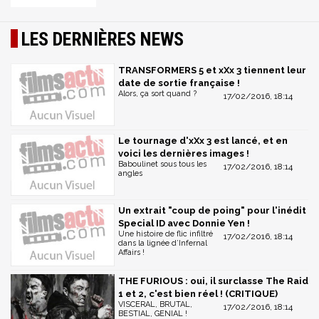
LES DERNIÈRES NEWS
TRANSFORMERS 5 et xXx 3 tiennent leur
date de sortie française !
Alors, ça sort quand ?
17/02/2016, 18:14
Le tournage d'xXx 3 est lancé, et en
voici les dernières images !
Baboulinet sous tous les
17/02/2016, 18:14
angles
Un extrait "coup de poing" pour l'inédit
Special ID avec Donnie Yen !
Une histoire de flic infiltré
17/02/2016, 18:14
dans la lignée d’Infernal
Affairs !
THE FURIOUS : oui, il surclasse The Raid
1 et 2, c'est bien réel ! (CRITIQUE)
VISCERAL, BRUTAL,
17/02/2016, 18:14
BESTIAL, GENIAL !