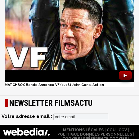
►
MATCHBOX Bande Annonce VF (2026) John Cena, Action
NEWSLETTER FILMSACTU
Votre adresse email :
MENTIONS LÉGALES
|
CGU
|
CGV
|
POLITIQUE DONNÉES PERSONNELLES
|
COOKIES
|
PRÉFÉRENCE COOKIES
|