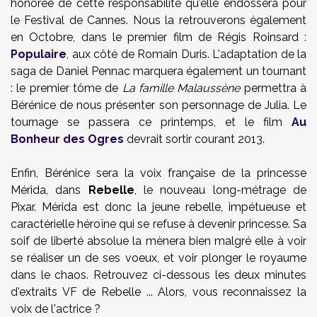
honorée de cette responsabilité qu'elle endossera pour
le Festival de Cannes. Nous la retrouverons également
en Octobre, dans le premier film de Régis Roinsard :
Populaire
, aux côté de Romain Duris. L'adaptation de la
saga de Daniel Pennac marquera également un tournant
: le premier tôme de
La famille Malaussène
permettra à
Bérénice de nous présenter son personnage de Julia. Le
tournage se passera ce printemps, et le film
Au
Bonheur des Ogres
devrait sortir courant 2013.
Enfin, Bérénice sera la voix française de la princesse
Mérida, dans
Rebelle
, le nouveau long-métrage de
Pixar. Mérida est donc la jeune rebelle, impétueuse et
caractérielle héroïne qui se refuse à devenir princesse. Sa
soif de liberté absolue la mènera bien malgré elle à voir
se réaliser un de ses voeux, et voir plonger le royaume
dans le chaos. Retrouvez ci-dessous les deux minutes
d'extraits VF de Rebelle ... Alors, vous reconnaissez la
voix de l'actrice ?