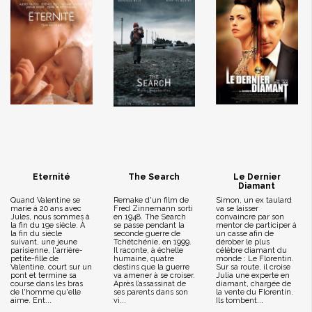
Eternité
The Search
Le Dernier
Diamant
Quand Valentine se
Remake d'un film de
Simon, un ex taulard
marie à 20 ans avec
Fred Zinnemann sorti
va se laisser
Jules, nous sommes à
en 1948. The Search
convaincre par son
la fin du 19e siècle. À
se passe pendant la
mentor de participer à
la fin du siècle
seconde guerre de
un casse afin de
suivant, une jeune
Tchétchénie, en 1999.
dérober le plus
parisienne, l'arrière-
Il raconte, à échelle
célèbre diamant du
petite-fille de
humaine, quatre
monde : Le Florentin.
Valentine, court sur un
destins que la guerre
Sur sa route, il croise
pont et termine sa
va amener à se croiser.
Julia une experte en
course dans les bras
Après l’assassinat de
diamant, chargée de
de l'homme qu'elle
ses parents dans son
la vente du Florentin.
aime. Ent...
vi...
Ils tombent...