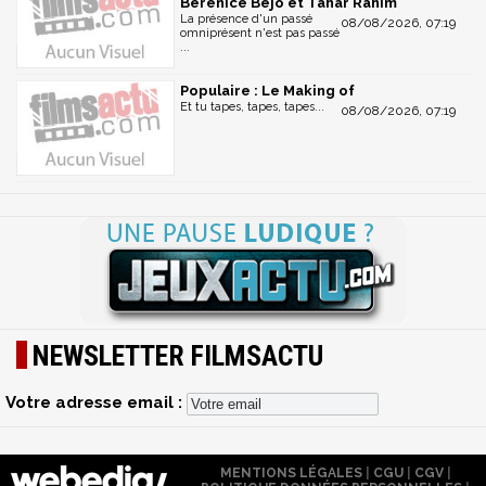
Bérénice Béjo et Tahar Rahim
La présence d'un passé
08/08/2026, 07:19
omniprésent n'est pas passé
...
Populaire : Le Making of
Et tu tapes, tapes, tapes...
08/08/2026, 07:19
NEWSLETTER FILMSACTU
Votre adresse email :
MENTIONS LÉGALES
|
CGU
|
CGV
|