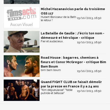
Michel Hazanavicius parle du troisième
OSS 117
Hubert Bonisseur de la Bath,
15/10/2013, 16:50
le retour !
La Bataille de Gaulle : J'écris ton nom -
démesuré et héroïque - critique
Fier et audacieux.
15/10/2013, 16:50
Road House : bagarres, chemises à
fleurs et Conor McGregor - critique Bim
Bam Boum
bim bam boum
15/10/2013, 16:50
Quand FIGHT CLUB se faisait démolir
par la presse en France il y a 24 ans
"film dégueulasse" "fable
15/10/2013, 16:50
putride et bêtasse"