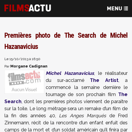
Premières photo de The Search de Michel
Hazanavicius
Le 15/10/2013 à 16:50
Morgane Cadignan
Par
Michel Hazanavicius
, le réalisateur
du sur-acclamé
The Artist
, a
commencé la semaine dernière le
tournage de son prochain film
The
Search
, dont les premières photos viennent de paraître
sur la toile. Le long métrage sera un remake d’un film de
la fin des années 40,
Les Anges Marqués
de Fred
Zinnemann, récit de la rencontre d’un enfant enfuit des
camps de la mort et d’un soldat américain qu’il finira par