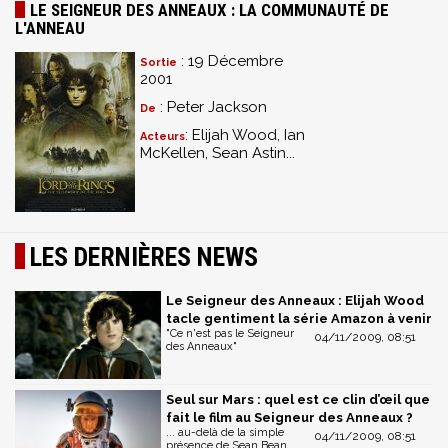
LE SEIGNEUR DES ANNEAUX : LA COMMUNAUTÉ DE
L'ANNEAU
: 19 Décembre
Sortie
2001
: Peter Jackson
De
: Elijah Wood, Ian
Acteurs
McKellen, Sean Astin...
LES DERNIÈRES NEWS
Le Seigneur des Anneaux : Elijah Wood
tacle gentiment la série Amazon à venir
"Ce n'est pas le Seigneur
04/11/2009, 08:51
des Anneaux"
Seul sur Mars : quel est ce clin d’œil que
fait le film au Seigneur des Anneaux ?
... au-delà de la simple
04/11/2009, 08:51
présence de Sean Bean