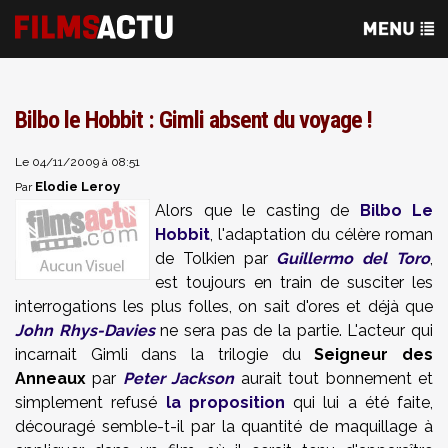
Bilbo le Hobbit : Gimli absent du voyage !
Le 04/11/2009 à 08:51
Elodie Leroy
Par
Alors que le casting de
Bilbo Le
Hobbit
, l'adaptation du célère roman
de Tolkien par
Guillermo del Toro
,
est toujours en train de susciter les
interrogations les plus folles, on sait d'ores et déjà que
John Rhys-Davies
ne sera pas de la partie. L'acteur qui
incarnait Gimli dans la trilogie du
Seigneur des
Anneaux
par
Peter Jackson
aurait tout bonnement et
simplement refusé
la proposition
qui lui a été faite,
découragé semble-t-il par la quantité de maquillage à