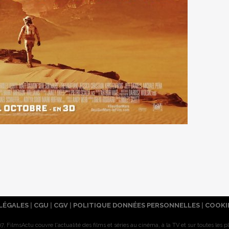
LÉGALES
|
CGU
|
CGV
|
POLITIQUE DONNÉES PERSONNELLES
|
COOKI
7, FilmsActu couvre l'actualité des films et séries au cinéma, à la TV et sur toutes les p