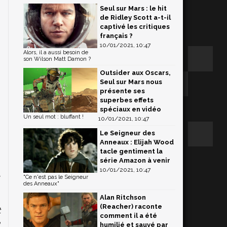
Seul sur Mars : le hit
de Ridley Scott a-t-il
captivé les critiques
français ?
10/01/2021, 10:47
Alors, il a aussi besoin de
son Wilson Matt Damon ?
Outsider aux Oscars,
Seul sur Mars nous
présente ses
superbes effets
spéciaux en vidéo
Un seul mot : bluffant !
10/01/2021, 10:47
Le Seigneur des
Anneaux : Elijah Wood
tacle gentiment la
série Amazon à venir
"
10/01/2021, 10:47
t
"Ce n'est pas le Seigneur
des Anneaux"
Alan Ritchson
(Reacher) raconte
t
comment il a été
e
humilié et sauvé par