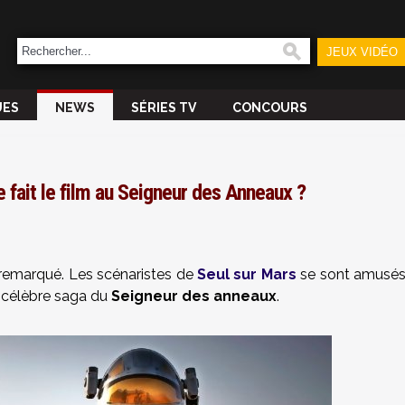
JEUX VIDÉO
UES
NEWS
SÉRIES TV
CONCOURS
ue fait le film au Seigneur des Anneaux ?
 remarqué. Les scénaristes de
Seul sur Mars
se sont amusé
la célèbre saga du
Seigneur des anneaux
.