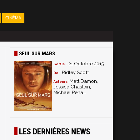
CINÉMA
SEUL SUR MARS
: 21 Octobre 2015
Sortie
: Ridley Scott
De
: Matt Damon,
Acteurs
Jessica Chastain,
Michael Pena...
s
LES DERNIÈRES NEWS