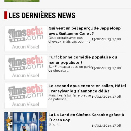
LES DERNIÈRES NEWS
Qui veut un bel aperçu de Jappeloup
avec Guillaume Canet ?
Deux extraits avec des
13/02/2013, 17:08
chevaux, mais pas bourrins
...
Turf : bonne comédie populaire ou
nanar populiste ?
Sur Filmsactu aussi on parle
13/02/2013, 17:08
de chevaux ...
Le second opus encore en salles, Hôtel
Transylvanie 3 s'annonce déjà !
Mais il va falloir faire preuve
13/02/2013, 17:08
de patience...
La La Land en Cinéma Karaoké grâce à
l'Ecran Pop !
Sing it !
13/02/2013, 17:08