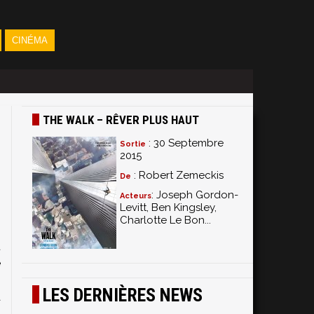
CINÉMA
THE WALK – RÊVER PLUS HAUT
: 30 Septembre
Sortie
2015
: Robert Zemeckis
De
: Joseph Gordon-
Acteurs
Levitt, Ben Kingsley,
s
Charlotte Le Bon...
s
u
e
s
LES DERNIÈRES NEWS
a
n