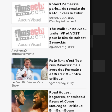
Robert Zemeckis
t
parle... du remake de
Retour vers le Futur !
09/06/2015, 11:27
C'est le pied ou pas ?
s
The Walk : un nouveau
e
trailer VF et VOST
-
pour le film de Robert
Zemeckis
09/06/2015, 11:27
A voir en 3D,
impérativement !
F1 le film : c'est Top
Gun Maverick mais
avec des Formule 1,
et Brad Pitt - notre
critique
Le Brad Pitt Vroom Vroom
09/06/2015, 11:27
Show
Road House :
bagarres, chemises à
fleurs et Conor
McGregor - critique
Bim Bam Boum