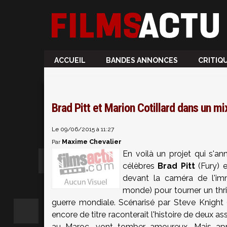
ACCUEIL
BANDES ANNONCES
CRITIQ
Brad Pitt et Marion Cotillard dans un m
Le 09/06/2015 à 11:27
Maxime Chevalier
Par
En voilà un projet qui s'an
célèbres
Brad Pitt
(Fury) e
devant la caméra de l'
monde) pour tourner un thri
guerre mondiale. Scénarisé par Steve Knight 
encore de titre raconterait l'histoire de deux as
au Maroc, vont tomber amoureux. Mais apr