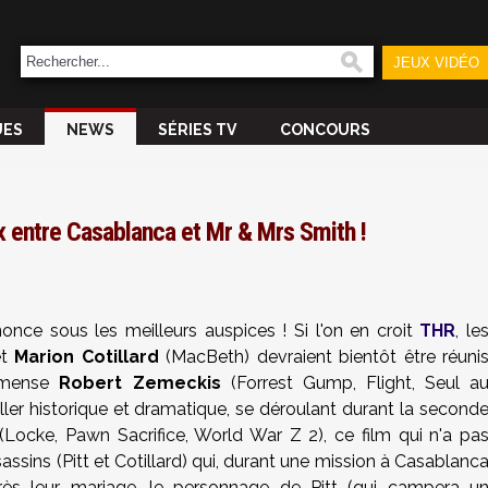
JEUX VIDÉO
UES
NEWS
SÉRIES TV
CONCOURS
ix entre Casablanca et Mr & Mrs Smith !
nonce sous les meilleurs auspices ! Si l'on en croit
THR
, le
t
Marion Cotillard
(MacBeth) devraient bientôt être réuni
immense
Robert Zemeckis
(Forrest Gump, Flight, Seul a
ller historique et dramatique, se déroulant durant la second
(Locke, Pawn Sacrifice, World War Z 2), ce film qui n'a pa
sassins (Pitt et Cotillard) qui, durant une mission à Casablanc
ès leur mariage, le personnage de Pitt (qui campera u