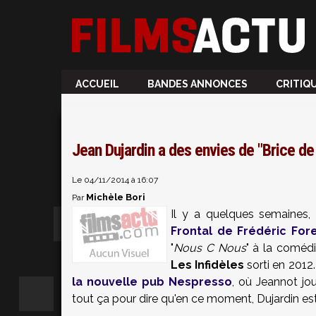
ACCUEIL
BANDES ANNONCES
CRITIQ
Jean Dujardin a des envies de "Brice de
Le 04/11/2014 à 16:07
Michèle Bori
Par
Il y a quelques semaines,
Frontal de Frédéric Fore
"
Nous C Nous
" à la comédi
Les Infidèles
sorti en 2012
la nouvelle pub Nespresso
, où Jeannot jo
tout ça pour dire qu'en ce moment, Dujardin est