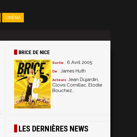
CINÉMA
BRICE DE NICE
: 6 Avril 2005
Sortie
: James Huth
De
: Jean Dujardin,
Acteurs
Clovis Cornillac, Elodie
Bouchez...
s
s
s
r
,
LES DERNIÈRES NEWS