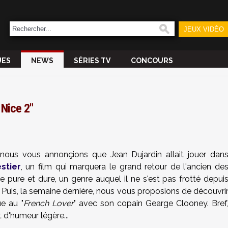
JEUX VIDÉO
UES
NEWS
SÉRIES TV
CONCOURS
 Nice 2"
 nous vous annonçions que Jean Dujardin allait jouer dan
stier
, un film qui marquera le grand retour de l'ancien de
e pure et dure, un genre auquel il ne s'est pas frotté depui
. Puis, la semaine dernière, nous vous proposions de découvri
ue au "
French Lover
" avec son copain Gearge Clooney. Bref
 d'humeur légère...