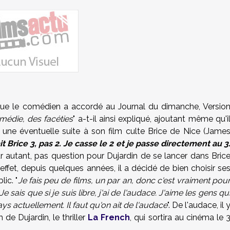
que le comédien a accordé au Journal du dimanche, Versio
médie, des facéties
" a-t-il ainsi expliqué, ajoutant même qu'i
s une éventuelle suite à son film culte Brice de Nice (Jame
t Brice 3, pas 2. Je casse le 2 et je passe directement au 3
ur autant, pas question pour Dujardin de se lancer dans Bric
fet, depuis quelques années, il a décidé de bien choisir se
lic. "
Je fais peu de films, un par an, donc c'est vraiment pou
 sais que si je suis libre, j'ai de l'audace. J'aime les gens qu
ys actuellement. Il faut qu'on ait de l'audace
". De l'audace, il 
de Dujardin, le thriller
La French
, qui sortira au cinéma le 