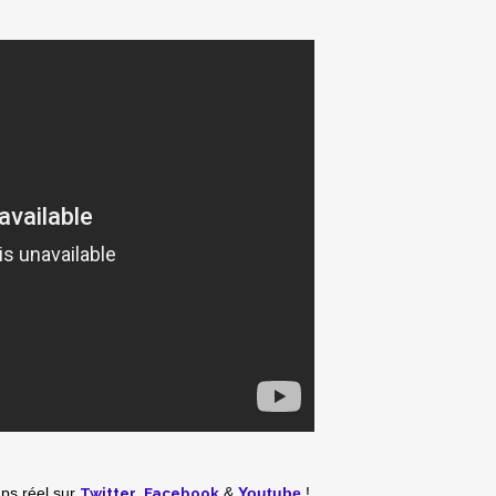
Twitter
,
Facebook
mps réel
sur
&
Youtube
!