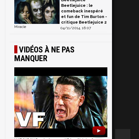
Beetlejuice : le
comeback inespéré
et fun de Tim Burton -
critique Beetlejuice 2
Miracle
04/11/2014, 16:07
VIDÉOS À NE PAS
MANQUER
►