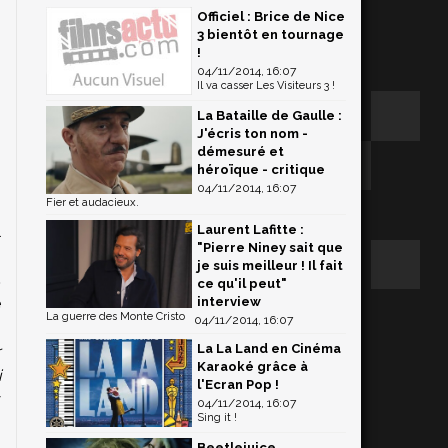
Officiel : Brice de Nice
3 bientôt en tournage
!
04/11/2014, 16:07
Il va casser Les Visiteurs 3 !
La Bataille de Gaulle :
J'écris ton nom -
démesuré et
héroïque - critique
04/11/2014, 16:07
Fier et audacieux.
n
Laurent Lafitte :
l
"Pierre Niney sait que
s
je suis meilleur ! Il fait
.
ce qu'il peut"
interview
e
La guerre des Monte Cristo
04/11/2014, 16:07
s
La La Land en Cinéma
r
Karaoké grâce à
i
l'Ecran Pop !
y
04/11/2014, 16:07
Sing it !
3
Beetlejuice