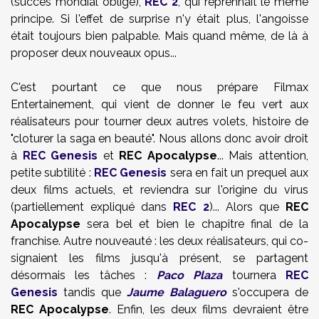
(succès mondial oblige),
REC 2
, qui reprennait le même
principe. Si l'effet de surprise n'y était plus, l'angoisse
était toujours bien palpable. Mais quand même, de là à
proposer deux nouveaux opus...
C'est pourtant ce que nous prépare Filmax
Entertainement, qui vient de donner le feu vert aux
réalisateurs pour tourner deux autres volets, histoire de
"cloturer la saga en beauté". Nous allons donc avoir droit
à
REC Genesis
et
REC Apocalypse
... Mais attention,
petite subtilité :
REC Genesis
sera en fait un prequel aux
deux films actuels, et reviendra sur l'origine du virus
(partiellement expliqué dans
REC 2
)... Alors que
REC
Apocalypse
sera bel et bien le chapitre final de la
franchise. Autre nouveauté : les deux réalisateurs, qui co-
signaient les films jusqu'à présent, se partagent
désormais les tâches :
Paco Plaza
tournera
REC
Genesis
tandis que
Jaume Balaguero
s'occupera de
REC Apocalypse
. Enfin, les deux films devraient être