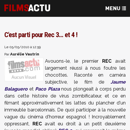
C'est parti pour Rec 3... et 4 !
Le 05/05/2010 à 12:59
Aurélie Vautrin
Par
Avouons-le, le premier
REC
avait
largement réussi à nous foutre les
chocottes. Raconté en caméra
subjective, le film de
Jaume
Balaguero
et
Paco Plaza
nous plongeait à corps perdu
dans cette histoire de virus zombificateur, et ce en
filmant approximativement les lattes du plancher d'un
immeuble barcelonnais. De quoi participer à la nouvelle
vague du cinéma d'horreur espagnol ! Incroyablement
oppressant,
REC
avait eu droit à un petit deuxième