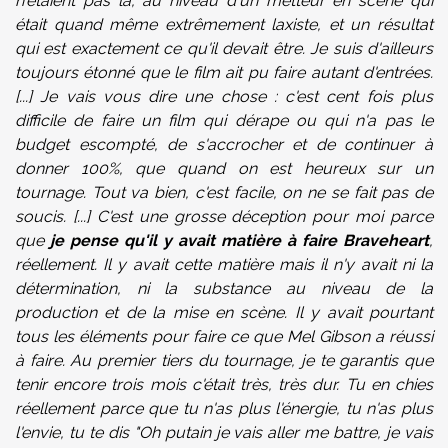
n'étaient pas là, au niveau d'un metteur en scène qui
était quand même extrêmement laxiste, et un résultat
qui est exactement ce qu'il devait être. Je suis d'ailleurs
toujours étonné que le film ait pu faire autant d'entrées.
[...] Je vais vous dire une chose : c'est cent fois plus
difficile de faire un film qui dérape ou qui n'a pas le
budget escompté, de s'accrocher et de continuer à
donner 100%, que quand on est heureux sur un
tournage. Tout va bien, c'est facile, on ne se fait pas de
soucis. [...] C'est une grosse déception pour moi parce
que
je pense qu'il y avait matière à faire
Braveheart
,
réellement. Il y avait cette matière mais il n'y avait ni la
détermination, ni la substance au niveau de la
production et de la mise en scène. Il y avait pourtant
tous les éléments pour faire ce que Mel Gibson a réussi
à faire. Au premier tiers du tournage, je te garantis que
tenir encore trois mois c'était très, très dur. Tu en chies
réellement parce que tu n'as plus l'énergie, tu n'as plus
l'envie, tu te dis "Oh putain je vais aller me battre, je vais