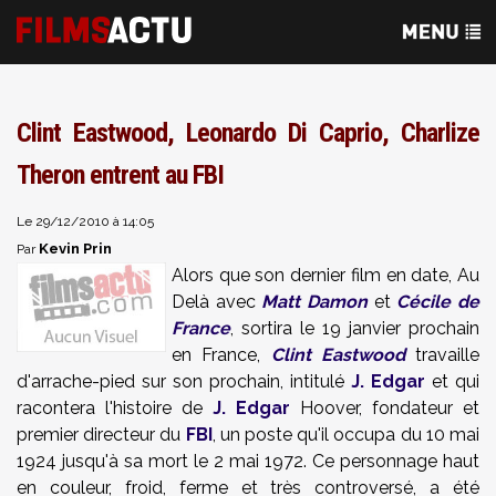
Clint Eastwood, Leonardo Di Caprio, Charlize
Theron entrent au FBI
Le 29/12/2010 à 14:05
Kevin Prin
Par
Alors que son dernier film en date, Au
Delà avec
Matt Damon
et
Cécile de
France
, sortira le 19 janvier prochain
en France,
Clint Eastwood
travaille
d'arrache-pied sur son prochain, intitulé
J. Edgar
et qui
racontera l'histoire de
J. Edgar
Hoover, fondateur et
premier directeur du
FBI
, un poste qu'il occupa du 10 mai
1924 jusqu'à sa mort le 2 mai 1972. Ce personnage haut
en couleur, froid, ferme et très controversé, a été