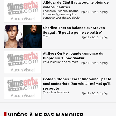
J.Edgar de Clint Eastwood: le plein de
vidéos inédites
Leonardo Dicaprio incarne
29/12/2010, 14:05
l'une des figures les plus
controversées du 20e siècle
Charlize Theron balance sur Steven
Seagal : "Il peut à peine se battre"
Clash
29/12/2010, 14:05
All Eyez On Me : bande-annonce du
biopic sur Tupac Shakur
Pour les 20 ans de sa mort
29/12/2010, 14:05
Golden Globes : Tarantino vaincu par le
seul scénariste (hormis lui-même) qu'il
respecte
Ça va les chevilles ?
29/12/2010, 14:05
VIDÉOS À NE PAS MANQUER