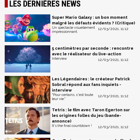
LES DERNIÈRES NEWS
Super Mario Galaxy : un bon moment
malgré les défauts évidents ? (Critique)
Un spectacle visuellement
12/03/2021, 11:12
impressionnant.
5 centimètres par seconde : rencontre
avec le réalisateur du live-action
Interview
12/03/2021, 11:12
Les Légendaires : le créateur Patrick
Sobral répond aux fans inquiets -
interview
"Pour certains, c'est toute
12/03/2021, 11:12
leur vie."
Tetris : le film avec Taron Egerton sur
les origines folles du jeu (bande-
annonce)
It's the final countdown !
12/03/2021, 11:12