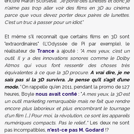
encore Martin Scorsese.
"Je porte des lunettes et donc je
n'aime pas trop aller voir des films en 3D au cinéma
parce que vous devez porter deux paires de lunettes.
C'est un truc à passer pour un idiot.”
Et même s'il reconnaît que certains films en 3D sont
"extraordinaires" (L'Odyssée de Pi par exemple), le
réalisateur de
Trance
a ajouté :
"A mes yeux, c’est un
outil. Il y a des innovations sonores comme le Dolby
Atmos qui vous font ressentir des choses très
équivalentes à ce que la 3D procure.
A vrai dire, je ne
sais pas si la 3D survivra. Je pense qu’il s’agit d’une
mode.
”
On rappelle qu'en 2011, pendant la promo de 127
heures, Boyle
nous avait confié
: "
A mes yeux, la 3D est
un outil marketing remarquable mais ne fait que rendre
encore plus laborieux et plus encombrant le tournage
d'un film [...] Pour moi, la
révolution, ce sont les appareils
numériques compacts
. Pas le relief..."
Les deux ne sont
pas incompatibles,
n'est-ce pas M. Godard
!?