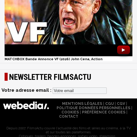
►
MATCHBOX Bande Annonce VF (2026) John Cena, Action
NEWSLETTER FILMSACTU
Votre adresse email :
MENTIONS LÉGALES
|
CGU
|
CGV
|
POLITIQUE DONNÉES PERSONNELLES
|
COOKIES
|
PRÉFÉRENCE COOKIES
|
CONTACT
Depuis 2007, FilmsActu couvre l'actualité des films et séries au cinéma, à la TV
et sur toutes les plateformes.
Critiques, trailers, bandes-annonces, sorties vidéo, streaming...