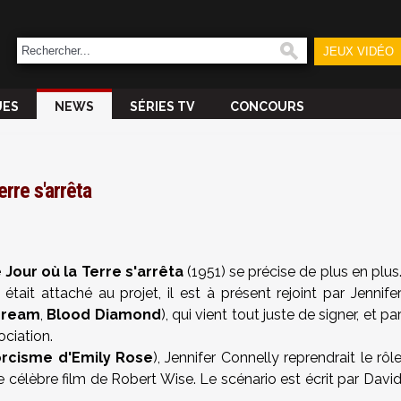
JEUX VIDÉO
UES
NEWS
SÉRIES TV
CONCOURS
rre s'arrêta
 Jour où la Terre s'arrêta
(1951) se précise de plus en plus
ait attaché au projet, il est à présent rejoint par Jennife
dream
,
Blood Diamond
), qui vient tout juste de signer, et pa
ciation.
orcisme d'Emily Rose
), Jennifer Connelly reprendrait le rôl
 célèbre film de Robert Wise. Le scénario est écrit par Davi