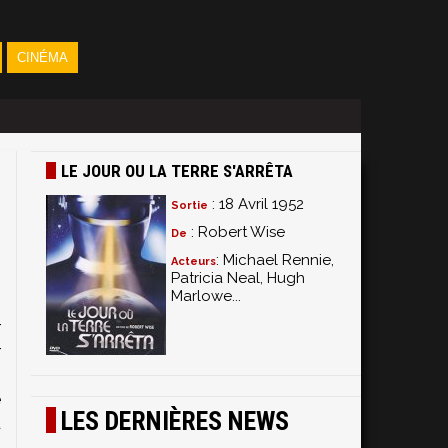
CINÉMA
LE JOUR OU LA TERRE S'ARRÊTA
: 18 Avril 1952
Sortie
: Robert Wise
De
: Michael Rennie,
Acteurs
Patricia Neal, Hugh
Marlowe...
.
r
r
e
LES DERNIÈRES NEWS
d