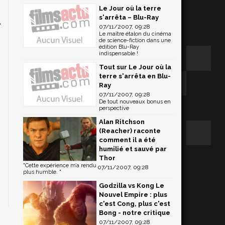
Le Jour où la terre
s'arrêta – Blu-Ray
e
07/11/2007, 09:28
Le maître étalon du cinéma
de science-fiction dans une
édition Blu-Ray
indispensable !
Tout sur Le Jour où la
terre s'arrêta en Blu-
Ray
07/11/2007, 09:28
De tout nouveaux bonus en
perspective
Alan Ritchson
(Reacher) raconte
comment il a été
humilié et sauvé par
Thor
"Cette expérience m’a rendu
07/11/2007, 09:28
plus humble. "
Godzilla vs Kong Le
Nouvel Empire : plus
c'est Cong, plus c'est
Bong - notre critique
07/11/2007, 09:28