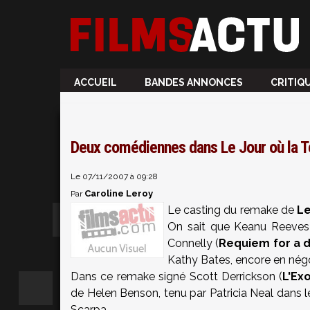
ACCUEIL
BANDES ANNONCES
CRITIQ
Deux comédiennes dans Le Jour où la Te
Le 07/11/2007 à 09:28
Caroline Leroy
Par
Le casting du remake de
Le
On sait que Keanu Reeves ét
Connelly (
Requiem for a 
Kathy Bates, encore en négo
Dans ce remake signé Scott Derrickson (
L'Ex
de Helen Benson, tenu par Patricia Neal dans le
Scarpa.