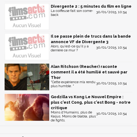
Divergente 2 : 5 minutes du film en ligne
La coiffeuse fait son come-
30/01/2015, 10:54
back
Il se passe plein de trucs dans la bande
annonce VF de Divergente 3
Alors, qu'est-ce qu'il y a
30/01/2015, 10:54
derrière ce mur ?
Alan Ritchson (Reacher) raconte
comment il a été humilié et sauvé par
Thor
"Cette expérience m’a rendu
30/01/2015, 10:54
plus humble. "
Godzilla vs Kong Le Nouvel Empire :
plus c'est Cong, plus c'est Bong - notre
critique
Moins d'Humains, plus de
30/01/2015, 10:54
Kaijus. Moins de blabla, plus
de fights.