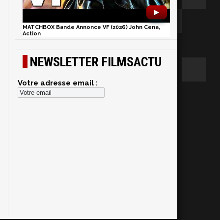
►
MATCHBOX Bande Annonce VF (2026) John Cena,
Action
NEWSLETTER FILMSACTU
Votre adresse email :