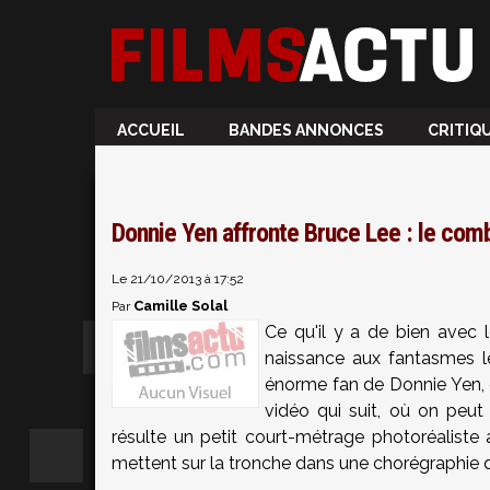
ACCUEIL
BANDES ANNONCES
CRITIQ
Donnie Yen affronte Bruce Lee : le comb
Le 21/10/2013 à 17:52
Camille Solal
Par
Ce qu'il y a de bien avec 
naissance aux fantasmes l
énorme fan de Donnie Yen, q
vidéo qui suit, où on peut 
résulte un petit court-métrage photoréaliste 
mettent sur la tronche dans une chorégraphie q