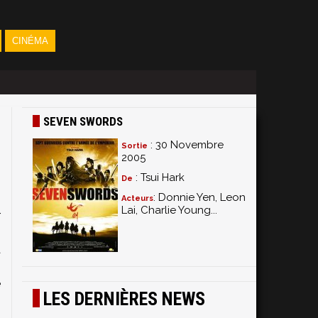
CINÉMA
SEVEN SWORDS
: 30 Novembre
Sortie
2005
: Tsui Hark
De
: Donnie Yen, Leon
Acteurs
Lai, Charlie Young...
r
n
a
n
e
LES DERNIÈRES NEWS