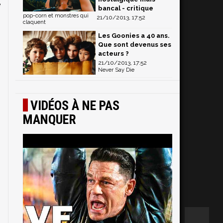
e
bancal - critique
4
pop-corn et monstres qui
21/10/2013, 17:52
claquent
Les Goonies a 40 ans.
Que sont devenus ses
acteurs ?
21/10/2013, 17:52
Never Say Die
VIDÉOS À NE PAS
MANQUER