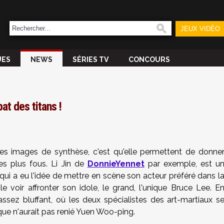
JEUX VIDÉO
UES
NEWS
SÉRIES TV
CONCOURS
at des titans !
les images de synthèse, c'est qu'elle permettent de donne
es plus fous. Li Jin de
DonnieYennet
par exemple, est u
ui a eu l'idée de mettre en scène son acteur préféré dans l
le voir affronter son idole, le grand, l'unique Bruce Lee. E
assez bluffant, où les deux spécialistes des art-martiaux s
ue n'aurait pas renié Yuen Woo-ping.