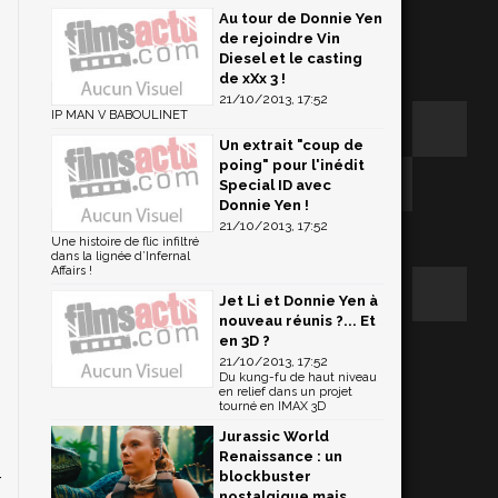
Au tour de Donnie Yen
de rejoindre Vin
Diesel et le casting
de xXx 3 !
21/10/2013, 17:52
IP MAN V BABOULINET
Un extrait "coup de
poing" pour l'inédit
Special ID avec
Donnie Yen !
21/10/2013, 17:52
Une histoire de flic infiltré
dans la lignée d’Infernal
Affairs !
Jet Li et Donnie Yen à
nouveau réunis ?... Et
en 3D ?
21/10/2013, 17:52
Du kung-fu de haut niveau
en relief dans un projet
tourné en IMAX 3D
Jurassic World
Renaissance : un
blockbuster
r
nostalgique mais