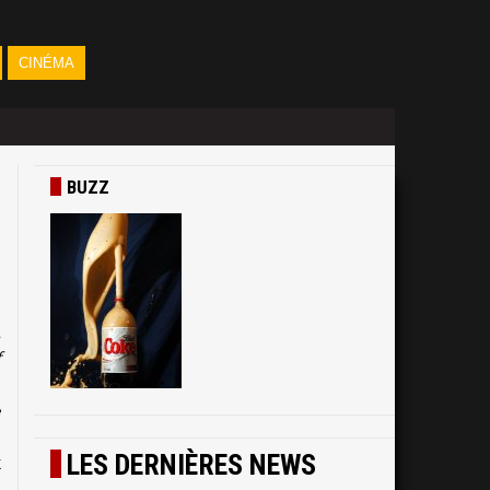
CINÉMA
BUZZ
u
f
-
e
s
LES DERNIÈRES NEWS
k
s