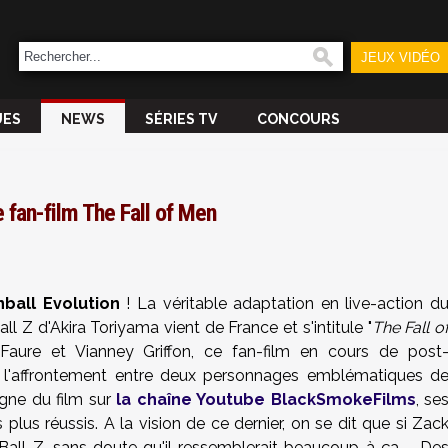
JEUX VIDÉO
UES
NEWS
SÉRIES TV
CONCOURS
le fan-film The Fall of Men
ball Evolution
! La véritable adaptation en live-action d
 Z d'Akira Toriyama vient de France et s'intitule "
The Fall o
Faure et Vianney Griffon, ce fan-film en cours de post
 l'affrontement entre deux personnages emblématiques d
igne du film sur
la chaîne Youtube BlackSmokeFilms
, se
lus réussis. A la vision de ce dernier, on se dit que si Zac
Ball Z, sans doute qu'il ressemblerait beaucoup à ça ... De