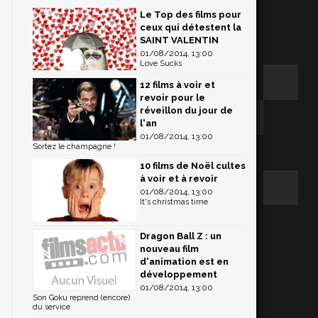
Le Top des films pour
e
ceux qui détestent la
SAINT VALENTIN
01/08/2014, 13:00
Love Sucks
12 films à voir et
revoir pour le
réveillon du jour de
l'an
01/08/2014, 13:00
Sortez le champagne !
10 films de Noël cultes
à voir et à revoir
01/08/2014, 13:00
It's christmas time
Dragon Ball Z : un
nouveau film
d'animation est en
développement
01/08/2014, 13:00
Son Goku reprend (encore)
du service