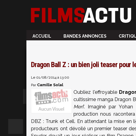
ACCUEIL
BANDES ANNONCES
CRITIQ
Dragon Ball Z : un bien joli teaser pour 
Le 01/08/2014 à 13:00
Camille Solal
Par
Oubliez l'effroyable
Dragon
cultissime manga Dragon Ball
Men
". Imaginé par Yohan 
production nous racontera
DBZ : Trunk et Cell. En attendant la mise en l
producteurs ont dévoilé un premier teaser des p
Snyder devait un jour réaliser un film Dragon 