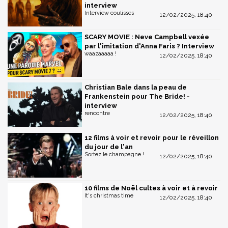
interview
Interview coulisses
12/02/2025, 18:40
SCARY MOVIE : Neve Campbell vexée
par l'imitation d'Anna Faris ? Interview
waazaaaaa !
12/02/2025, 18:40
Christian Bale dans la peau de
Frankenstein pour The Bride! -
interview
rencontre
12/02/2025, 18:40
12 films à voir et revoir pour le réveillon
du jour de l'an
Sortez le champagne !
12/02/2025, 18:40
10 films de Noël cultes à voir et à revoir
It's christmas time
12/02/2025, 18:40