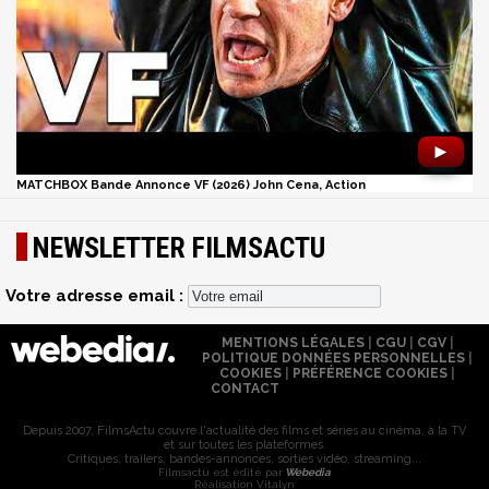
►
MATCHBOX Bande Annonce VF (2026) John Cena, Action
NEWSLETTER FILMSACTU
Votre adresse email :
MENTIONS LÉGALES
|
CGU
|
CGV
|
POLITIQUE DONNÉES PERSONNELLES
|
COOKIES
|
PRÉFÉRENCE COOKIES
|
CONTACT
Depuis 2007, FilmsActu couvre l'actualité des films et séries au cinéma, à la TV
et sur toutes les plateformes.
Critiques, trailers, bandes-annonces, sorties vidéo, streaming...
Filmsactu est édité par
Webedia
Réalisation Vitalyn