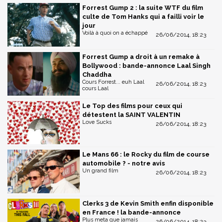
Forrest Gump 2 : la suite WTF du film
culte de Tom Hanks qui a failli voir le
jour
Voilà à quoi on a échappé
26/06/2014, 18:23
Forrest Gump a droit à un remake à
Bollywood : bande-annonce Laal Singh
Chaddha
Cours Forrest... euh Laal
26/06/2014, 18:23
cours Laal
Le Top des films pour ceux qui
détestent la SAINT VALENTIN
Love Sucks
26/06/2014, 18:23
Le Mans 66 : le Rocky du film de course
automobile ? - notre avis
Un grand film
26/06/2014, 18:23
Clerks 3 de Kevin Smith enfin disponible
en France ! la bande-annonce
Plus meta que jamais
26/06/2014, 18:23