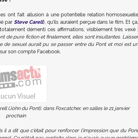
tes ont fait allusion à une potentielle relation homosexuell
oué par
Steve Carell
), qu'ils auraient perçue dans le film. Et ça
 totalement démenti ces affirmations, visiblement très vexé 
t de pure fiction et finalement, elles sont insultantes. Laisse
e de sexuel aurait pu se passer entre du Pont et moi est u
sté sur son compte Facebook.
ll (John du Pont), dans Foxcatcher, en salles le 21 janvier
prochain
is il a dit que c'était pour renforcer l'impression que du Pon
nel. Ce n'était pas explicite alors je n'avais aucun problèm