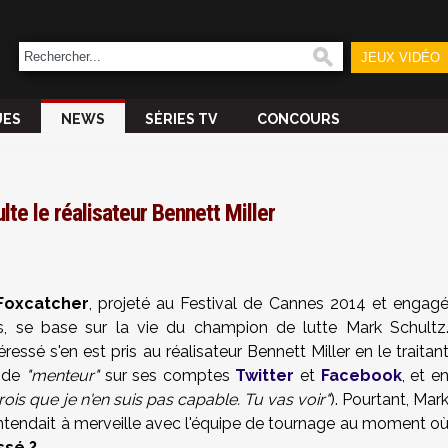
JEUX VIDÉO
UES
NEWS
SÉRIES TV
CONCOURS
lte le réalisateur Bennett Miller
Foxcatcher
, projeté au Festival de Cannes 2014 et engag
, se base sur la vie du champion de lutte Mark Schultz
ressé s'en est pris au réalisateur Bennett Miller en le traitan
 de
"menteur"
sur ses comptes
Twitter
et
Facebook
, et e
 crois que je n'en suis pas capable. Tu vas voir"
). Pourtant, Mar
'entendait à merveille avec l'équipe de tournage au moment o
ssé ?