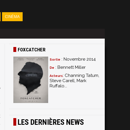
CINÉMA
FOXCATCHER
: Novembre 2014
Sortie
: Bennett Miller
De
: Channing Tatum,
Acteurs
Steve Carell, Mark
Ruffalo...
é
.
t
n
k
LES DERNIÈRES NEWS
ù