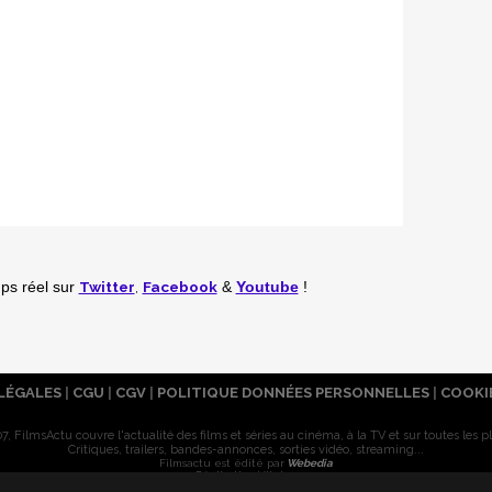
Twitter
,
Facebook
mps réel
sur
&
Youtube
!
LÉGALES
|
CGU
|
CGV
|
POLITIQUE DONNÉES PERSONNELLES
|
COOKI
7, FilmsActu couvre l'actualité des films et séries au cinéma, à la TV et sur toutes les p
Critiques, trailers, bandes-annonces, sorties vidéo, streaming...
Filmsactu est édité par
Webedia
Réalisation Vitalyn
© 2007-2026 Tous droits réservés. Reproduction interdite sans autorisation.