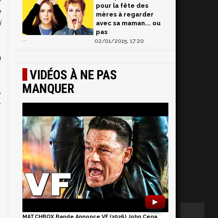
pour la fête des
e
mères à regarder
i
avec sa maman... ou
pas
...
02/01/2015, 17:20
n
,
VIDÉOS À NE PAS
,
MANQUER
e
r
.
►
MATCHBOX Bande Annonce VF (2026) John Cena,