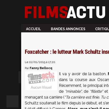
ACCUEIL
BANDES ANNONCES
CRITIQ
Foxcatcher : le lutteur Mark Schultz insu
Le 02/01/2015 à 17:20
Fanny Bellocq
Par
Il va y avoir de la baston.
dans la course aux Oscars
Récemment, le principal inté
de
"minable"
, de
"fillette"
et
menaçant sa carrière (
"Ta carrière est finie. Tu
Schultz soutenait le film depuis le début, et s
il était diffusé à Cannes.
Alors, que s'est-il pa