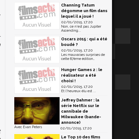
Channing Tatum
dégomme un film dans
e
lequel il a joué !
,
02/01/2015, 17:20
Non, ce n'est pas Jupiter
:
Ascending...
r
Oscars 2015 : qui a été
n
boudé ?
02/01/2015, 17:20
Les mauvaises surprises de
cette 87ème édition…
Hunger Games 2 : le
réalisateur a été
choisi !
02/01/2015, 17:20
Et l'heureux élu est ...
Jeffrey Dahmer : la
série Netflix sur le
cannibale de
Milwaukee (bande-
annonce)
Avec Evan Peters
02/01/2015, 17:20
t
Le Top 10 des films
e