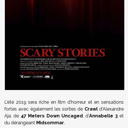
L'été 2019 sera riche en film d'horreur et en sensations
fortes avec également les sorties de
Crawl
d'Alexandre
Aja, de
47 Meters Down Uncaged
, d'
Annabelle 3
et
du dérangeant
Midsommar
.