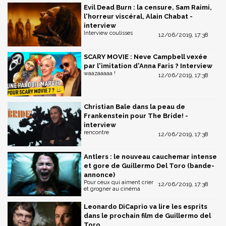
Evil Dead Burn : la censure, Sam Raimi,
l'horreur viscéral, Alain Chabat -
interview
Interview coulisses
12/06/2019, 17:38
SCARY MOVIE : Neve Campbell vexée
par l'imitation d'Anna Faris ? Interview
waazaaaaa !
12/06/2019, 17:38
Christian Bale dans la peau de
Frankenstein pour The Bride! -
interview
rencontre
12/06/2019, 17:38
Antlers : le nouveau cauchemar intense
et gore de Guillermo Del Toro (bande-
annonce)
Pour ceux qui aiment crier
12/06/2019, 17:38
et grogner au cinéma
Leonardo DiCaprio va lire les esprits
dans le prochain film de Guillermo del
Toro