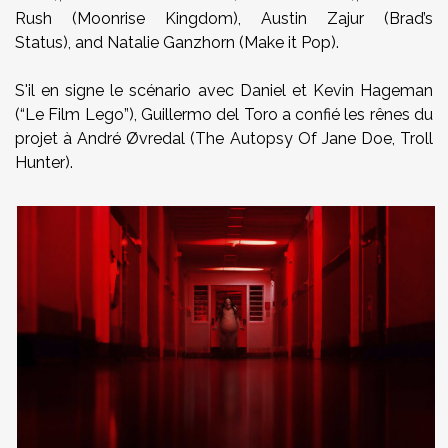
Rush (Moonrise Kingdom), Austin Zajur (Brad’s
Status), and Natalie Ganzhorn (Make it Pop).
S'il en signe le scénario avec
Daniel et Kevin Hageman
(“Le Film Lego”), Guillermo del Toro a confié les rênes du
projet à André Øvredal (The Autopsy Of Jane Doe, Troll
Hunter).