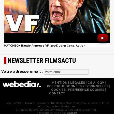
►
MATCHBOX Bande Annonce VF (2026) John Cena, Action
NEWSLETTER FILMSACTU
Votre adresse email :
MENTIONS LÉGALES
|
CGU
|
CGV
|
POLITIQUE DONNÉES PERSONNELLES
|
COOKIES
|
PRÉFÉRENCE COOKIES
|
CONTACT
Depuis 2007, FilmsActu couvre l'actualité des films et séries au cinéma, à la TV
et sur toutes les plateformes.
Critiques, trailers, bandes-annonces, sorties vidéo, streaming...
Filmsactu est édité par
Webedia