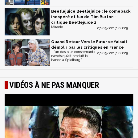
Beetlejuice Beetlejuice : le comeback
inespéré et fun de Tim Burton -
critique Beetlejuice 2
Miracle
27/03/2017, 08:29
Quand Retour Vers le Futur se faisait
démolir par les critiques en France
..."un des plus consternants
27/03/2017, 08:29
navets qu’ait produit la
bande à Spielberg."
VIDÉOS À NE PAS MANQUER