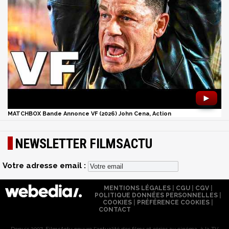
►
MATCHBOX Bande Annonce VF (2026) John Cena, Action
NEWSLETTER FILMSACTU
Votre adresse email :
MENTIONS LÉGALES
|
CGU
|
CGV
|
POLITIQUE DONNÉES PERSONNELLES
|
COOKIES
|
PRÉFÉRENCE COOKIES
|
CONTACT