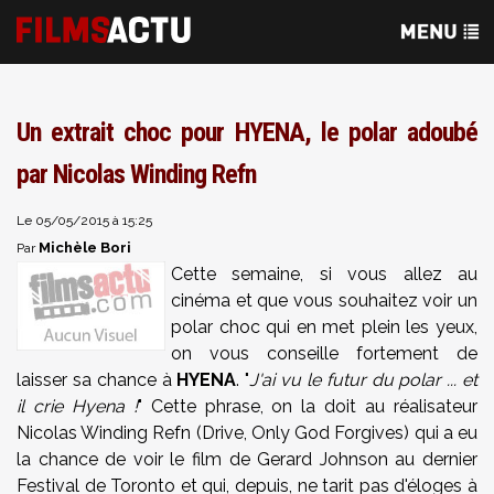
Un extrait choc pour HYENA, le polar adoubé
par Nicolas Winding Refn
Le 05/05/2015 à 15:25
Michèle Bori
Par
Cette semaine, si vous allez au
cinéma et que vous souhaitez voir un
polar choc qui en met plein les yeux,
on vous conseille fortement de
laisser sa chance à
HYENA
. "
J'ai vu le futur du polar ... et
il crie Hyena !
" Cette phrase, on la doit au réalisateur
Nicolas Winding Refn (Drive, Only God Forgives) qui a eu
la chance de voir le film de Gerard Johnson au dernier
Festival de Toronto et qui, depuis, ne tarit pas d'éloges à