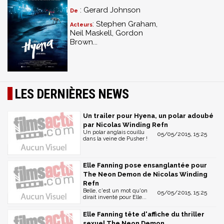
: Gerard Johnson
De
: Stephen Graham,
Acteurs
Neil Maskell, Gordon
Brown...
LES DERNIÈRES NEWS
Un trailer pour Hyena, un polar adoubé
par Nicolas Winding Refn
Un polar anglais couillu
05/05/2015, 15:25
dans la veine de Pusher !
Elle Fanning pose ensanglantée pour
The Neon Demon de Nicolas Winding
Refn
Belle, c'est un mot qu'on
05/05/2015, 15:25
dirait inventé pour Elle...
Elle Fanning tête d'affiche du thriller
sexuel The Neon Demon